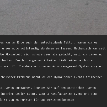
Das war am Ende auch der entscheidende Faktor, warum wir es
, unser Auto vollständig abnehmen zu lassen. Mechanisch war seit
die Akkuarbeit sich schwieriger als gedacht, weil wir immer nur
n hatten. Durch die ganzen Arbeiten ließ leider auch die
nn auch für Probleme an unserem Accu-Management-System sorgten.
echnischer Probleme nicht an den dynamischen Events teilnehmen.
es Events ausmachen, konnten wir auf den statischen Events
gineering Design Event, Cost & Manufacturing Event und eine
de 50 von 75 Punkten für uns gewinnen konnten.