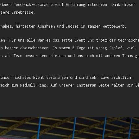
eßende Feedback-Gespräche viel Erfahrung mitnehmen. Dank dieser
ssere Ergebnisse.
 nahezu härtesten Abnahmen und Judges im ganzen Wettbewerb.
ken. Für uns alle war es das erste Event und trotz der technisch
ch besser abzuschneiden. Es waren 6 Tage mit wenig Schlaf, viel
ns als Team besser kennenlernen und uns auch mit anderen Teams g
 unser nächstes Event verbringen und sind sehr zuversichtlich.
reich zum RedBull-Ring. Auf unserer Instagram Seite halten wir S