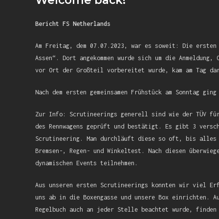
Welcome back!
Bericht FS Netherlands
Am Freitag, dem 07.07.2023, war es soweit: Die ersten
Assen“. Dort angekommen wurde sich um die Anmeldung, 
vor Ort der Großteil vorbereitet wurde, kam am Tag da
Nach dem ersten gemeinsamen Frühstück am Sonntag ging
Zur Info: Scrutineerings generell sind wie der TÜV fü
des Rennwagens geprüft und bestätigt. Es gibt 3 versc
Scrutineering. Man durchläuft diese so oft, bis alles
Bremsen-, Regen- und Winkeltest. Nach diesen überwieg
dynamischen Events teilnehmen.
Aus unseren ersten Scrutineerings konnten wir viel Er
uns ab in die Boxengasse und unsere Box einrichten. A
Regelbuch auch an jeder Stelle beachtet wurde, finden