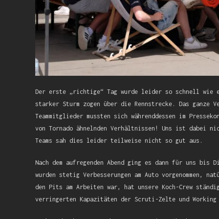
Der erste „richtige“ Tag wurde leider so schnell wie 
starker Sturm zogen über die Rennstrecke. Das ganze V
Teammitglieder mussten sich währenddessen im Presseko
von Tornado ähnelnden Verhältnissen! Uns ist dabei ni
Teams sah dies leider teilweise nicht so gut aus.
Nach dem aufregenden Abend ging es dann für uns bis D
wurden stetig Verbesserungen am Auto vorgenommen, nat
den Pits am Arbeiten war, hat unsere Koch-Crew ständi
verringerten Kapazitäten der Scruti-Zelte und Working