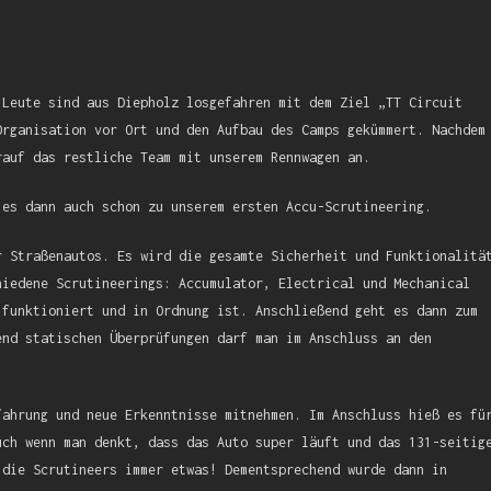
 Leute sind aus Diepholz losgefahren mit dem Ziel „TT Circuit
Organisation vor Ort und den Aufbau des Camps gekümmert. Nachdem
rauf das restliche Team mit unserem Rennwagen an.
 es dann auch schon zu unserem ersten Accu-Scrutineering.
r Straßenautos. Es wird die gesamte Sicherheit und Funktionalitä
hiedene Scrutineerings: Accumulator, Electrical und Mechanical
 funktioniert und in Ordnung ist. Anschließend geht es dann zum
end statischen Überprüfungen darf man im Anschluss an den
fahrung und neue Erkenntnisse mitnehmen. Im Anschluss hieß es fü
uch wenn man denkt, dass das Auto super läuft und das 131-seitig
 die Scrutineers immer etwas! Dementsprechend wurde dann in