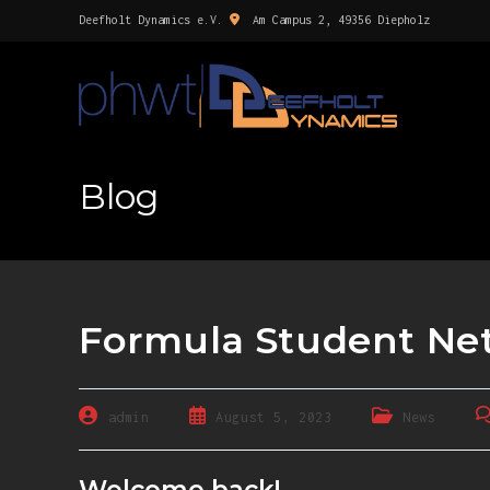
Deefholt Dynamics e.V.
Am Campus 2, 49356 Diepholz
Blog
Formula Student Ne
admin
August 5, 2023
News