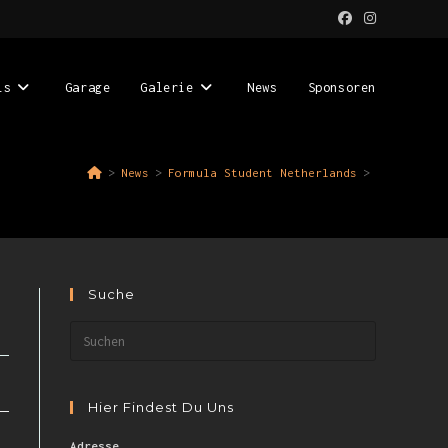
is
Garage
Galerie
News
Sponsoren
>
News
>
Formula Student Netherlands
>
Suche
Hier Findest Du Uns
Adresse