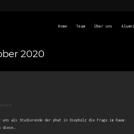
Home
Team
Über uns
Alumn
ober 2020
entare
r uns als Studierende der phwt in Diepholz die Frage im Raum:
u diese…