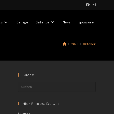
is
Garage
Galerie
News
Sponsoren
>
2020
>
Oktober
Suche
Hier Findest Du Uns
Adresse