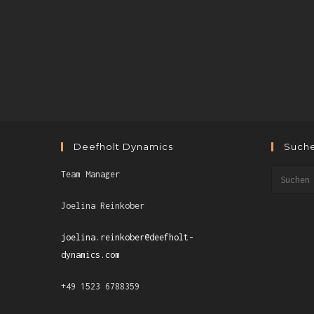
Deefholt Dynamics
Such
Team Manager
Joelina Reinkober
joelina.reinkober@deefholt-
dynamics.com
+49 1523 6788359