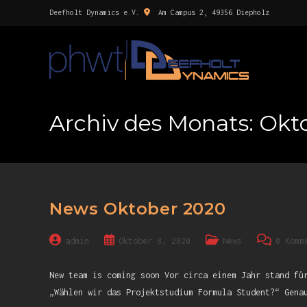
Deefholt Dynamics e.V.
Am Campus 2, 49356 Diepholz
Archiv des Monats: Okt
News Oktober 2020
admin
Oktober 8, 2020
News
0 Komm
New team is coming soon Vor circa einem Jahr stand fü
„Wählen wir das Projektstudium Formula Student?“ Gena